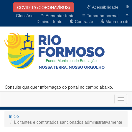
COVID-19 (CORONAVÍRUS)
Acessibilidade
Glossário
Aumentar fonte
Tamanho normal
Diminuir fonte
Contraste
Mapa do site
Consulte qualquer informação do portal no campo abaixo.
Altern
naveg
Início
Licitantes e contratados sancionados administrativamente