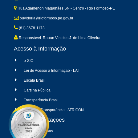
Rua Agamenon Magalhães,SN - Centro - Rio Formoso-PE
ouvidoria@rioformoso.pe.gov.br
(81) 3678-1173
Responsável: Rauan Vinicius J. de Lima Oliveira
Acesso à Informação
e-SIC
Lei de Acesso à Informação - LAI
Escala Brasil
Cartilha Pública
Transparência Brasil
Radar da Transparência - ATRICON
Últimas atualizações
04/08/2026 - Despesas