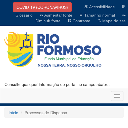
COVID-19 (CORONAVÍRUS)
Acessibilidade
Glossário
Aumentar fonte
Tamanho normal
Diminuir fonte
Contraste
Mapa do site
Consulte qualquer informação do portal no campo abaixo.
Altern
naveg
Início
Processos de Dispensa