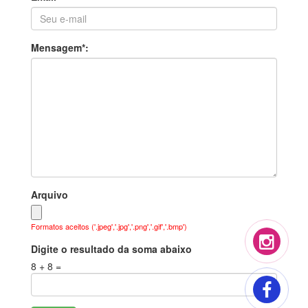
Mensagem*:
Arquivo
Formatos aceitos ('.jpeg','.jpg','.png','.gif','.bmp')
Digite o resultado da soma abaixo
8 + 8 =