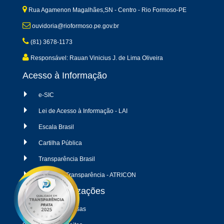
Rua Agamenon Magalhães,SN - Centro - Rio Formoso-PE
ouvidoria@rioformoso.pe.gov.br
(81) 3678-1173
Responsável: Rauan Vinicius J. de Lima Oliveira
Acesso à Informação
e-SIC
Lei de Acesso à Informação - LAI
Escala Brasil
Cartilha Pública
Transparência Brasil
Radar da Transparência - ATRICON
Últimas atualizações
04/08/2026 - Despesas