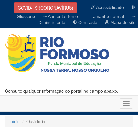
COVID-19 (CORONAVÍRUS)
Acessibilidade
Glossário
Aumentar fonte
Tamanho normal
Diminuir fonte
Contraste
Mapa do site
Consulte qualquer informação do portal no campo abaixo.
Altern
naveg
Início
Ouvidoria